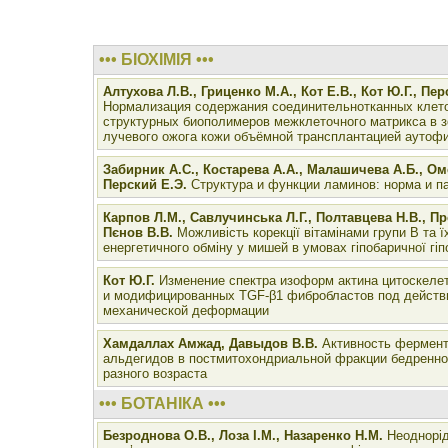
••• БІОХІМІЯ •••
Алтухова Л.В., Гриценко М.А., Кот Е.В., Кот Ю.Г., Пер
Нормализация содержания соединительнотканных клето
структурных биополимеров межклеточного матрикса в з
лучевого ожога кожи объёмной трансплантацией аутоф
Забирник А.С., Костарева А.А., Малашичева А.Б., Ом
Перский Е.Э.
Структура и функции ламинов: норма и п
Карпов Л.М., Савлучинська Л.Г., Полтавцева Н.В., Пр
Пєнов В.В.
Можливість корекції вітамінами групи В та ї
енергетичного обміну у мишей в умовах гіпобаричної гіпо
Кот Ю.Г.
Изменение спектра изоформ актина цитоскеле
и модифицированных TGF-β1 фибробластов под действ
механической деформации
Хамдаллах Амжад, Давыдов В.В.
Активность фермент
альдегидов в постмитохондриальной фракции бедренн
разного возраста
••• БОТАНІКА •••
Безроднова О.В., Лоза І.М., Назаренко Н.М.
Неоднорід