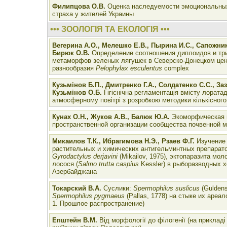
Филипцова О.В.
Оценка наследуемости эмоциональны
страха у жителей Украины
••• ЗООЛОГІЯ ТА ЕКОЛОГІЯ •••
Вегерина А.О., Мелешко Е.В., Пырина И.С., Сапожни
Бирюк О.В.
Определение соотношения диплоидов и тр
метаморфов зеленых лягушек в Cеверско-Донецком це
разнообразия
Pelophylax esculentus
complex
Кузьмінов Б.П., Дмитренко Г.А., Солдатенко С.С., Заз
Кузьмінов О.Б.
Гігієнічна регламентація вмісту лората
атмосферному повітрі з розробкою методики кількісног
Кунах О.Н., Жуков А.В., Балюк Ю.А.
Экоморфическая 
пространственной организации сообщества почвенной 
Микаилов Т.К., Ибрагимова Н.Э., Рзаев Ф.Г.
Изучение
растительных и химических антигельминтных препарато
Gyrodactylus derjavini
(Mikailov, 1975), эктопаразита мо
лосося (
Salmo trutta caspius
Kessler) в рыборазводных х
Азербайджана
Токарский В.А.
Суслики:
Spermophilus suslicus
(Guldens
Spermophilus pygmaeus
(Pallas, 1778) на стыке их ареа
1. Прошлое распространение)
Епштейн В.М.
Від морфології до філогенії (на прикладі