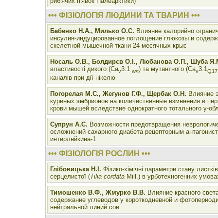
риб'ячих п'явок Палеарктики)
••• ФІЗІОЛОГІЯ ЛЮДИНИ ТА ТВАРИН •••
Бабенко Н.А., Милько О.С.
Влияние калорийно ограни
инсулин-индуцированное поглощение глюкозы и содерж
скелетной мышечной ткани 24-месячных крыс
Носаль О.В., Болдирєв О.І., Любанова О.П., Шуба Я
властивості дикого (Са
3.1
) та мутантного (Ca
3.1
v
w/t
v
Q17
каналів при дії нікелю
Погорелая М.С., Жегунов Г.Ф., Щербак О.Н.
Влияние э
куриных эмбрионов на количественные изменения в пе
крови мышей вследствие однократного тотального γ-об
Супрун А.С.
Возможности предотвращения неврологич
осложнений сахарного диабета рецепторным антагонис
интерлейкина-1
••• ФІЗІОЛОГІЯ РОСЛИН •••
Глібовицька Н.І.
Фізико-хімічні параметри стану листкі
серцелистої (
Tilia cordata
Mill.) в урботехногенних умова
Тимошенко В.Ф., Жмурко В.В.
Влияние красного света
содержание углеводов у короткодневной и фотопериод
нейтральной линий сои