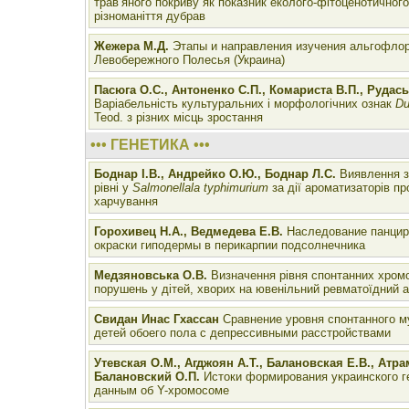
трав’яного покриву як показник еколого-фітоценотичного 
різноманіття дубрав
Жежера М.Д.
Этапы и направления изучения альгофло
Левобережного Полесья (Украина)
Пасюга О.С., Антоненко С.П., Комариста В.П., Рудась
Варіабельність культуральних і морфологічних ознак
Du
Teod. з різних місць зростання
••• ГЕНЕТИКА •••
Боднар І.В., Андрейко О.Ю., Боднар Л.С.
Виявлення з
рівні у
Salmonellala typhimurium
за дії ароматизаторів пр
харчування
Горохивец Н.А., Ведмедева Е.В.
Наследование панцир
окраски гиподермы в перикарпии подсолнечника
Медзяновська О.В.
Визначення рівня спонтанних хром
порушень у дітей, хворих на ювенільний ревматоїдний 
Свидан Инас Гхассан
Сравнение уровня спонтанного м
детей обоего пола с депрессивными расстройствами
Утевская О.М., Агджоян А.Т., Балановская Е.В., Атра
Балановский О.П.
Истоки формирования украинского 
данным об Y-хромосоме